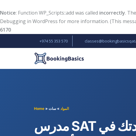
Notice
: Function WP_Scripts::add was called
incorrectly
. Th
Debugging in WordPress
for more information. (This messag
6170
+974 55 353 570
classes@bookingbasicsqat
المواد
»
سات
»
Home
مدرس SAT خاص لمساعدتك في