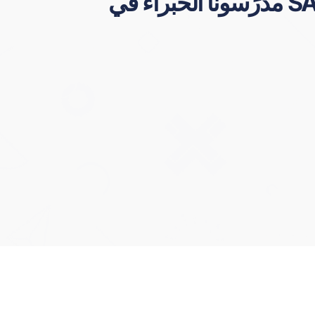
مدرِّسونا الخبراء في SAT قادرون على تدريب عقول الطلاب وبناء عقلية تحفِّز التفكير