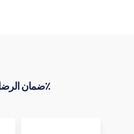
نضمن في "Booking Basics" ضمان الرضا التام بنسبة 100٪