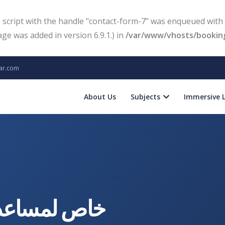
e script with the handle "contact-form-7" was enqueued with 
e was added in version 6.9.1.) in
/var/www/vhosts/booking
ar.com
About Us
Subjects
Immersive 