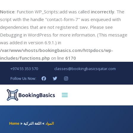
Notice
: Function WP_Scripts::add was called
incorrectly
. The
script with the handle "contact-form-7" was enqueued with
dependencies that are not registered: swv. Please see
Debugging in WordPress
for more information. (This message
was added in version 6.9.1.) in
/var/www/vhosts/bookingbasics.com/httpdocs/wp-
includes/functions.php
on line
6170
+974 55 353 570
classes@bookingbasicsqatar.com
Follow Us Now:
المواد
»
اللغة التركية
»
Home