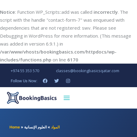
Notice
: Function WP_Scripts::add was called
incorrectly
. The
script with the handle "contact-form-7" was enqueued with
dependencies that are not registered: swv. Please see
Debugging in WordPress
for more information. (This message
was added in version 6.9.1.) in
/var/www/vhosts/bookingbasics.com/httpdocs/wp-
includes/functions.php
on line
6170
+974 55 353 570
classes@bookingbasicsqatar.com
Follow Us Now:
المواد
»
العلوم الإنسانية
»
Home