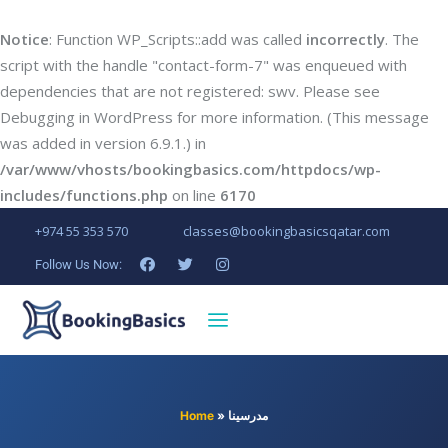
Notice
: Function WP_Scripts::add was called
incorrectly
. The
script with the handle "contact-form-7" was enqueued with
dependencies that are not registered: swv. Please see
Debugging in WordPress
for more information. (This message
was added in version 6.9.1.) in
/var/www/vhosts/bookingbasics.com/httpdocs/wp-
includes/functions.php
on line
6170
+974 55 353 570
classes@bookingbasicsqatar.com
Follow Us Now:
Home
»
مدرسينا